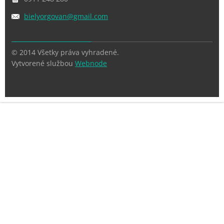
bielyorg
ovan@gma
il.com
© 2014 Všetky práva vyhradené.
Vytvorené službou
Webnode