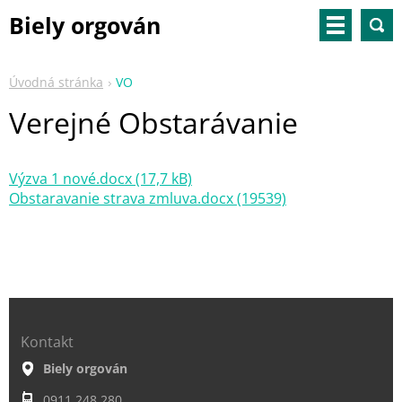
Biely orgován
Úvodná stránka
VO
Verejné Obstarávanie
Výzva 1 nové.docx (17,7 kB)
Obstaravanie strava zmluva.docx (19539)
Kontakt
Biely orgován
0911 248 280