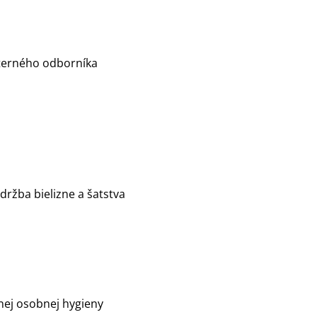
xterného odborníka
údržba bielizne a šatstva
nej osobnej hygieny