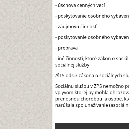
- úschova cenných vecí
- poskytovanie osobného vybaven
- záujmovú činnosť
- poskytovanie osobného vybaven
- preprava
- iné činnosti, ktoré zákon o soci
sociálnej služby
/§15 ods.3 zákona o sociálnych sl
Sociálnu službu v ZPS nemožno po
vplyvom ktorej by mohla ohrozovať
prenosnou chorobou a osobe, kto
narúšala spolunažívanie (asociáln