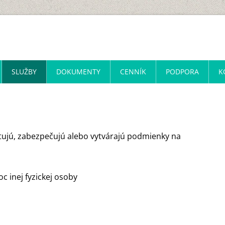
SLUŽBY
DOKUMENTY
CENNÍK
PODPORA
K
ytujú, zabezpečujú alebo vytvárajú podmienky na
 inej fyzickej osoby