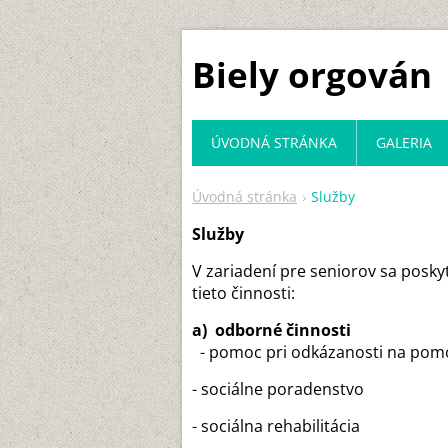
Biely orgován
ÚVODNÁ STRÁNKA
GALERIA
Úvodná stránka
Služby
Služby
V zariadení pre seniorov sa posk
tieto činnosti:
a) odborné činnosti
- pomoc pri odkázanosti na pomoc
- sociálne poradenstvo
- sociálna rehabilitácia