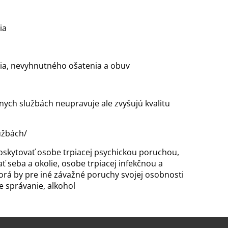
ia
ia, nevyhnutného ošatenia a obuv
álnych službách neupravuje ale zvyšujú kvalitu
užbách/
skytovať osobe trpiacej psychickou poruchou,
 seba a okolie, osobe trpiacej infekčnou a
rá by pre iné závažné poruchy svojej osobnosti
e správanie, alkohol