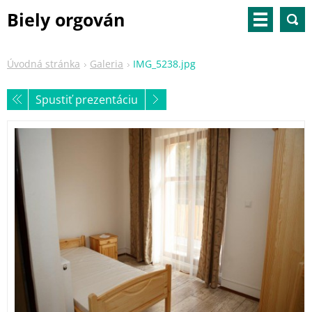
Biely orgován
Úvodná stránka
Galeria
IMG_5238.jpg
Spustiť prezentáciu