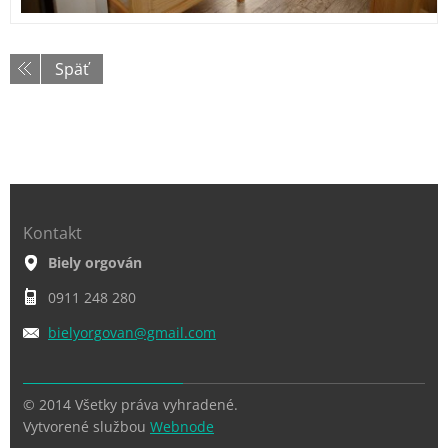
Späť
Kontakt
Biely orgován
0911 248 280
bielyorg
ovan@gma
il.com
© 2014 Všetky práva vyhradené.
Vytvorené službou
Webnode