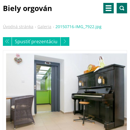
Biely orgován
Úvodná stránka
Galeria
20150716-IMG_7922.jpg
Spustiť prezentáciu