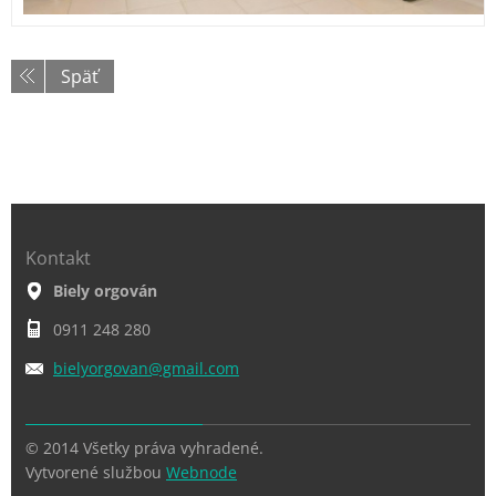
Späť
Kontakt
Biely orgován
0911 248 280
bielyorg
ovan@gma
il.com
© 2014 Všetky práva vyhradené.
Vytvorené službou
Webnode